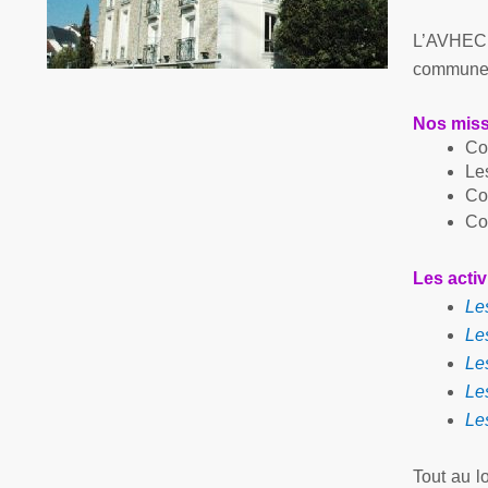
L’AVHE
communes
Nos miss
Co
Les
Con
Co
Les activ
Le
Les
Les
Le
Le
Tout au l