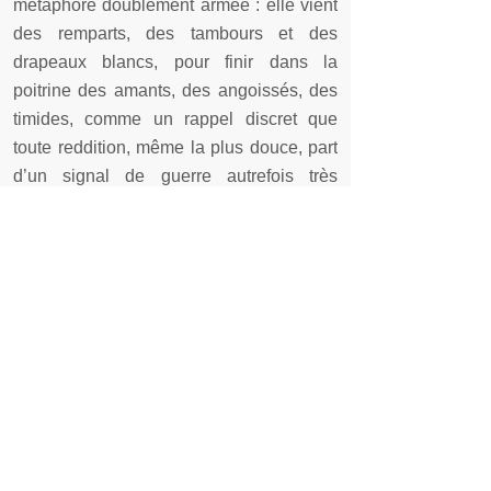
métaphore doublement armée : elle vient
des remparts, des tambours et des
drapeaux blancs, pour finir dans la
poitrine des amants, des angoissés, des
timides, comme un rappel discret que
toute reddition, même la plus douce, part
d’un signal de guerre autrefois très
terrestre.
Philippe Caunois
-
Mai 2026
Cet article vous a plu ? Connaissez-
vous
les origines de l’expression «
Avoir voix
au chapitre
» ?
Retrouvez d’autres
origines
d’expressions françaises