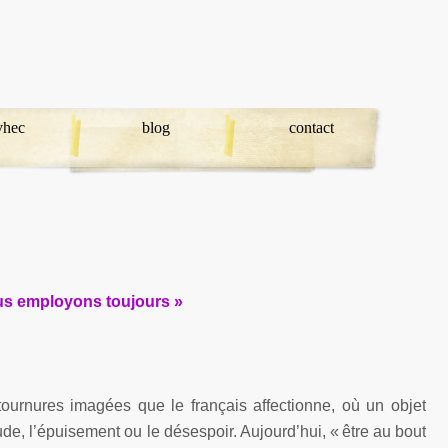
avhec
blog
contact
us employons toujours »
 tournures imagées que le français affectionne, où un objet
ude, l’épuisement ou le désespoir. Aujourd’hui, « être au bout