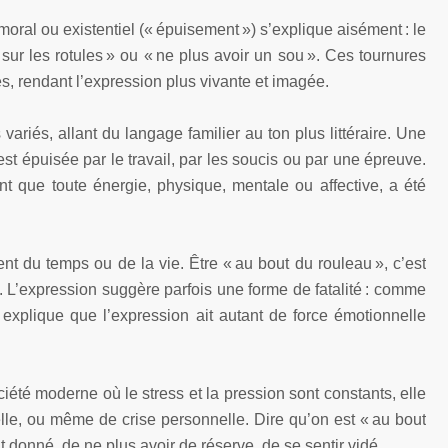
oral ou existentiel (« épuisement ») s’explique aisément : le
sur les rotules » ou « ne plus avoir un sou ». Ces tournures
, rendant l’expression plus vivante et imagée.
variés, allant du langage familier au ton plus littéraire. Une
est épuisée par le travail, par les soucis ou par une épreuve.
nt que toute énergie, physique, mentale ou affective, a été
t du temps ou de la vie. Être « au bout du rouleau », c’est
. L’expression suggère parfois une forme de fatalité : comme
 explique que l’expression ait autant de force émotionnelle
ciété moderne où le stress et la pression sont constants, elle
lle, ou même de crise personnelle. Dire qu’on est « au bout
t donné, de ne plus avoir de réserve, de se sentir vidé.