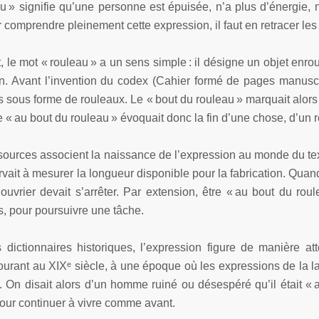
u » signifie qu’une personne est épuisée, n’a plus d’énergie, 
 comprendre pleinement cette expression, il faut en retracer les 
, le mot « rouleau » a un sens simple : il désigne un objet enro
. Avant l’invention du codex (Cahier formé de pages manuscrit
 sous forme de rouleaux. Le « bout du rouleau » marquait alors li
re « au bout du rouleau » évoquait donc la fin d’une chose, d’un r
sources associent la naissance de l’expression au monde du text
rvait à mesurer la longueur disponible pour la fabrication. Quand 
: l’ouvrier devait s’arrêter. Par extension, être « au bout du rou
, pour poursuivre une tâche.
 dictionnaires historiques, l’expression figure de manière a
ourant au XIXᵉ siècle, à une époque où les expressions de la la
. On disait alors d’un homme ruiné ou désespéré qu’il était « au
our continuer à vivre comme avant.