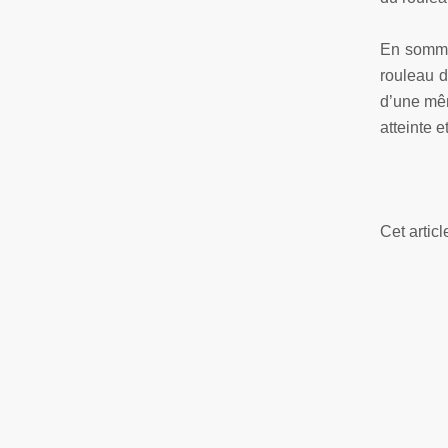
En somme,
rouleau d
d’une mêm
atteinte 
Cet artic