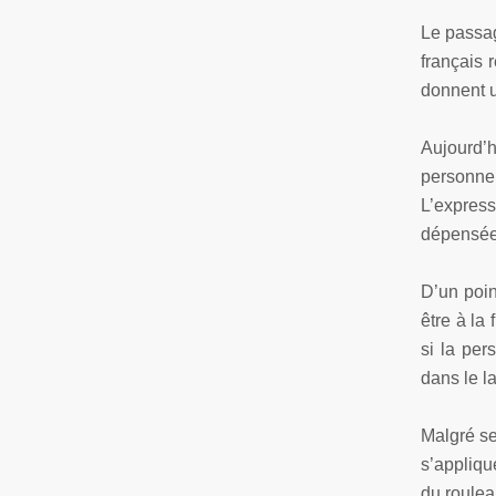
Le passag
français 
donnent u
Aujourd’h
personne 
L’express
dépensée
D’un poin
être à la
si la per
dans le l
Malgré se
s’appliqu
du roulea