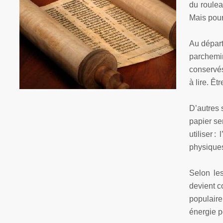
du roulea
Mais pour
Au départ
parchemin
conservés
à lire. Êt
D’autres 
papier se
utiliser 
physiques
Selon les
devient c
populaire
énergie p