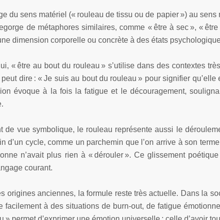
e du sens matériel (« rouleau de tissu ou de papier ») au sens m
regorge de métaphores similaires, comme « être à sec », « être 
ne dimension corporelle ou concrète à des états psychologiques
ui, « être au bout du rouleau » s’utilise dans des contextes très 
peut dire : « Je suis au bout du rouleau » pour signifier qu’elle 
ion évoque à la fois la fatigue et le découragement, souligna
.
t de vue symbolique, le rouleau représente aussi le déroulemen
 fin d’un cycle, comme un parchemin que l’on arrive à son terme
sonne n’avait plus rien à « dérouler ». Ce glissement poétique
angage courant.
s origines anciennes, la formule reste très actuelle. Dans la so
e facilement à des situations de burn-
out, de fatigue émotionne
u » permet d’exprimer une émotion universelle : celle d’avoir tou